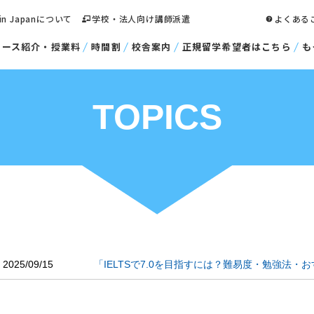
 in Japanについて
学校・法人向け講師派遣
よくある
コース紹介・授業料
時間割
校舎案内
正規留学希望者はこちら
も
TOPICS
2025/09/15
「IELTSで7.0を目指すには？難易度・勉強法・