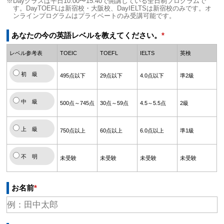
※Dayクラスは平日10:00〜15:40で開講している全日制プログラムで
す。DayTOEFLは新宿校・大阪校、DayIELTSは新宿校のみです。オ
ンラインプログラムはプライベートのみ受講可能です。
あなたの今の英語レベルを教えてください。
*
レベル参考表
TOEIC
TOEFL
IELTS
英検
初 級
495点以下
29点以下
4.0点以下
準2級
中 級
500点～745点
30点～59点
4.5～5.5点
2級
上 級
750点以上
60点以上
6.0点以上
準1級
不 明
未受験
未受験
未受験
未受験
お名前
*