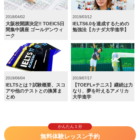
2018/04/02
2019/03/12
大阪校開講決定!! TOEIC5日
IELTS6.0を達成するための
間集中講座 ゴールデンウィ
勉強法【カナダ大学進学】
ーク
2019/06/04
2019/07/17
IELTSとは？試験概要、スコ
【TOEFL×テニス】継続は力
アや他のテストとの換算ま
なり、夢を叶えるアメリカ
とめ
大学進学
かんたん１分
無料体験レッスン予約