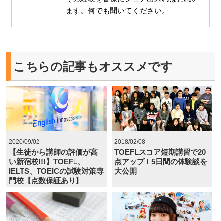
ます。何でも聞いてください。
こちらの記事もオススメです
2020/09/02
2018/02/08
【生徒から講師の評価が高
TOEFLスコア短期講習で20
い新宿校!!!】TOEFL、
点アップ！5日間の体験談を
IELTS、TOEICの試験対策専
大公開
門校【点数保証あり】