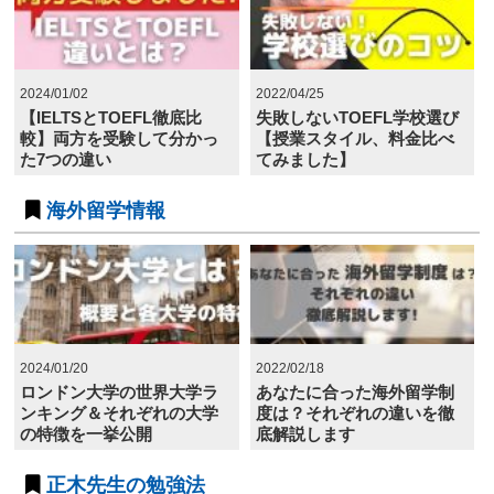
2024/01/02
2022/04/25
【IELTSとTOEFL徹底比
失敗しないTOEFL学校選び
較】両方を受験して分かっ
【授業スタイル、料金比べ
た7つの違い
てみました】
海外留学情報
2024/01/20
2022/02/18
ロンドン大学の世界大学ラ
あなたに合った海外留学制
ンキング＆それぞれの大学
度は？それぞれの違いを徹
の特徴を一挙公開
底解説します
正木先生の勉強法