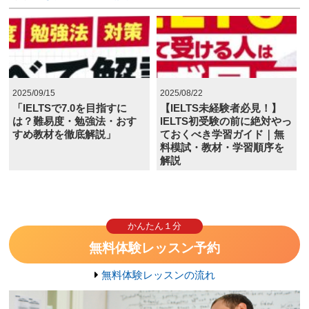
2025/09/15
2025/08/22
「IELTSで7.0を目指すに
【IELTS未経験者必見！】
は？難易度・勉強法・おす
IELTS初受験の前に絶対やっ
すめ教材を徹底解説」
ておくべき学習ガイド｜無
料模試・教材・学習順序を
解説
かんたん１分
無料体験レッスン予約
無料体験レッスンの流れ