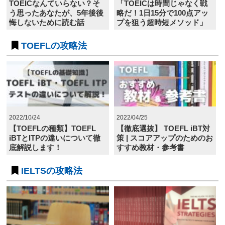
TOEICなんていらない？そ
「TOEICは時間じゃなく戦
う思ったあなたが、5年後後
略だ！1日15分で100点アッ
悔しないために読む話
プを狙う超時短メソッド」
TOEFLの攻略法
2022/10/24
2022/04/25
【TOEFLの種類】TOEFL
【徹底選抜】 TOEFL iBT対
iBTとITPの違いについて徹
策 | スコアアップのためのお
底解説します！
すすめ教材・参考書
IELTSの攻略法