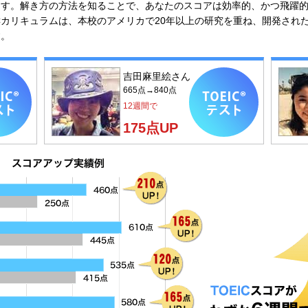
ります。解き方の方法を知ることで、あなたのスコアは効率的、かつ飛躍
ICカリキュラムは、本校のアメリカで20年以上の研究を重ね、開発され
す。
吉田麻里絵さん
665点→840点
12週間で
175点UP