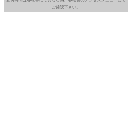
受付時間は各校舎にて異なる為、各校舎のアクセスメニューにて
ご確認下さい。