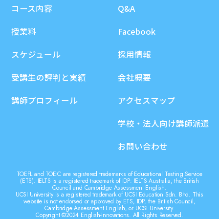
コース内容
Q&A
授業料
Facebook
スケジュール
採用情報
受講生の評判と実績
会社概要
講師プロフィール
アクセスマップ
学校・法人向け講師派遣
お問い合わせ
TOEFL and TOEIC are registered trademarks of Educational Testing Service
(ETS). IELTS is a registered trademark of IDP: IELTS Australia, the British
Council and Cambridge Assessment English.
UCSI University is a registered trademark of UCSI Education Sdn. Bhd. This
website is not endorsed or approved by ETS, IDP, the British Council,
Cambridge Assessment English, or UCSI University.
Copyright ©2024 English-Innovations. All Rights Reserved.