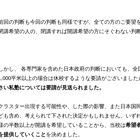
前回の判断も今回の判断も同様ですが、全ての方のご要望
閉講希望の人の、閉講すれば開講希望の方にそぐわない判
しかし、 各専門家を含めた日本政府の判断においても、全
1,000平米以上の場合は休校するような要請がございました
さい私塾については要請が見送られました。
クラスター出現する可能性や、した際の影響、また日本国
ども含め、考えられて下された決定かもしれません。いず
様の半数以上が開講を希望していることから、当校は
希望
を提供していくこと
を決めました。