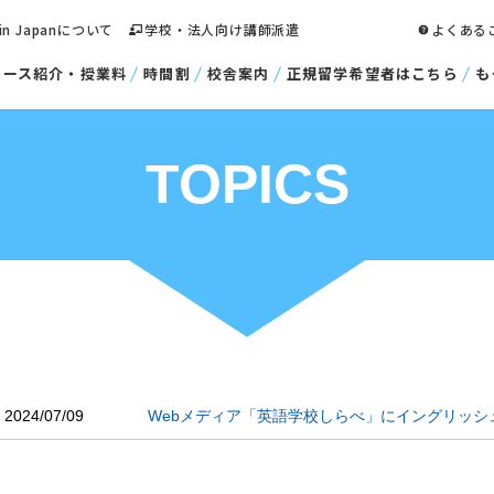
 in Japanについて
学校・法人向け講師派遣
よくある
コース紹介・授業料
時間割
校舎案内
正規留学希望者はこちら
も
TOPICS
2024/07/09
Webメディア「英語学校しらべ」にイングリッ