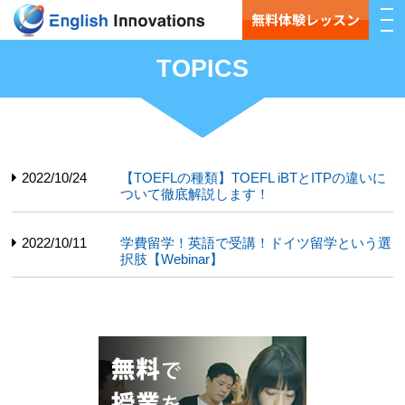
無料体験レッスン
TOPICS
2022/10/24
【TOEFLの種類】TOEFL iBTとITPの違いに
ついて徹底解説します！
2022/10/11
学費留学！英語で受講！ドイツ留学という選
択肢【Webinar】