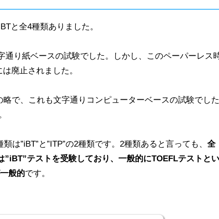
P・iBTと全4種類ありました。
st”の略で文字通り紙ベースの試験でした。しかし、このペーパーレス
には廃止されました。
d Test”の略で、これも文字通りコンピューターベースの試験でし
。
類は”iBT”と”ITP”の2種類です。2種類あると言っても、
全
は”iBT”テストを受験しており、一般的にTOEFLテストと
が一般的
です。