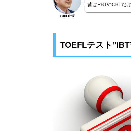
昔はPBTやCBT
YOHEI社長
TOEFLテスト”iB