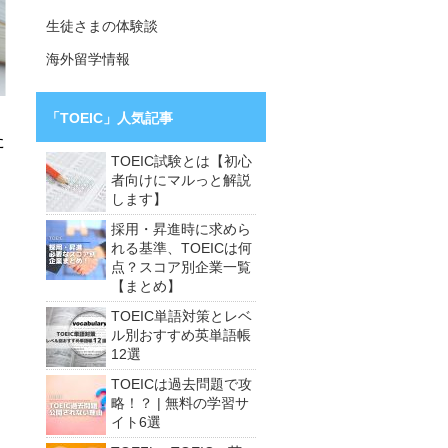
生徒さまの体験談
海外留学情報
「TOEIC」人気記事
た
TOEIC試験とは【初心
者向けにマルっと解説
します】
採用・昇進時に求めら
れる基準、TOEICは何
点？スコア別企業一覧
【まとめ】
TOEIC単語対策とレベ
ル別おすすめ英単語帳
12選
TOEICは過去問題で攻
略！？ | 無料の学習サ
イト6選