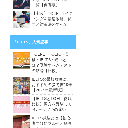
一覧【保存版】
【実践】TOEFLライテ
ィングを最速攻略。傾
向と対策法のすべて
「IELTS」人気記事
TOEFL・TOEIC・英
検・IELTSの違いと
は？受験すべきテスト
の結論【比較】
IELTSの最短攻略に、
おすすめの参考書10冊
【2024年最新版】
【IELTSとTOEFL徹底
比較】両方を受験して
分かった7つの違い
IELTS試験とは【初心
者向けにマルっと解説