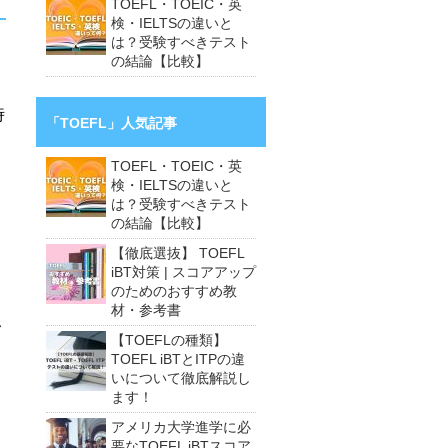
TOEFL・TOEIC・英
検・IELTSの違いと
は？受験すべきテスト
の結論【比較】
時
「TOEFL」人気記事
TOEFL・TOEIC・英
検・IELTSの違いと
た
は？受験すべきテスト
の結論【比較】
【徹底選抜】 TOEFL
iBT対策 | スコアアップ
のためのおすすめ教
材・参考書
い
【TOEFLの種類】
TOEFL iBTとITPの違
いについて徹底解説し
ます！
アメリカ大学進学に必
要なTOEFL iBTスコア