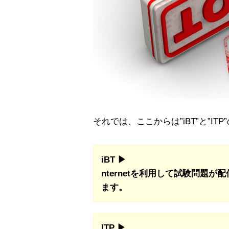
それでは、ここからは”iBT”と”I
iBT ▶︎
nternetを利用して試験問題
ます。
ITP ▶︎