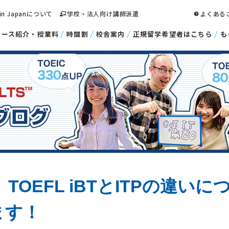
 in Japanについて
学校・法人向け講師派遣
よくある
コース紹介・授業料
時間割
校舎案内
正規留学希望者はこちら
も
TOEFL iBTとITPの違いに
ます！