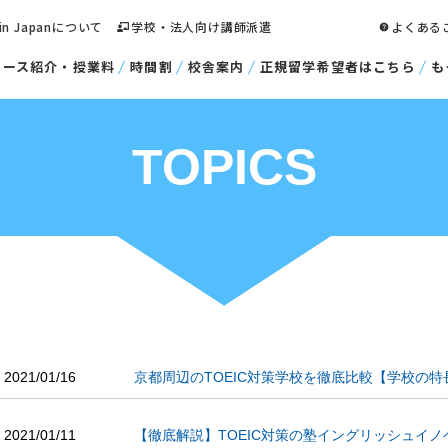
 in Japanについて
学校・法人向け講師派遣
よくある
コース紹介・授業料
時間割
校舎案内
正規留学希望者はこちら
も
TOPICS
2021/01/16
京都周辺のTOEIC対策学校を徹底比較【学校の
2021/01/11
【徹底解説】TOEIC対策の塾イングリッシュイ