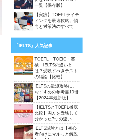
一覧【保存版】
【実践】TOEFLライテ
ィングを最速攻略。傾
向と対策法のすべて
「IELTS」人気記事
TOEFL・TOEIC・英
検・IELTSの違いと
は？受験すべきテスト
の結論【比較】
IELTSの最短攻略に、
おすすめの参考書10冊
【2024年最新版】
【IELTSとTOEFL徹底
比較】両方を受験して
分かった7つの違い
IELTS試験とは【初心
者向けにマルっと解説