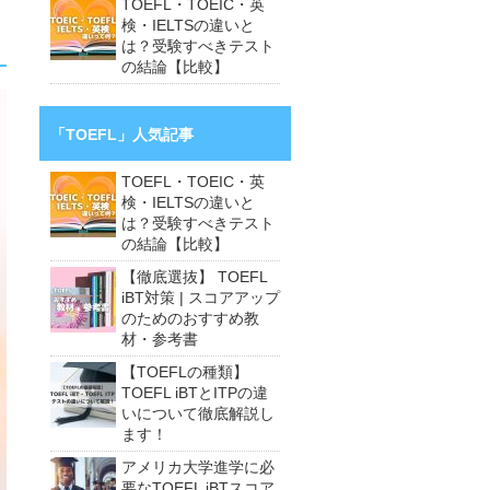
TOEFL・TOEIC・英
検・IELTSの違いと
は？受験すべきテスト
の結論【比較】
「TOEFL」人気記事
TOEFL・TOEIC・英
検・IELTSの違いと
は？受験すべきテスト
の結論【比較】
【徹底選抜】 TOEFL
iBT対策 | スコアアップ
のためのおすすめ教
材・参考書
【TOEFLの種類】
TOEFL iBTとITPの違
いについて徹底解説し
ます！
アメリカ大学進学に必
要なTOEFL iBTスコア