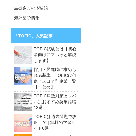
生徒さまの体験談
海外留学情報
「TOEIC」人気記事
TOEIC試験とは【初心
者向けにマルっと解説
します】
採用・昇進時に求めら
れる基準、TOEICは何
点？スコア別企業一覧
【まとめ】
TOEIC単語対策とレベ
ル別おすすめ英単語帳
12選
TOEICは過去問題で攻
略！？ | 無料の学習サ
イト6選