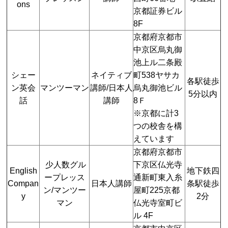
ons
京都証券ビル
8F
京都府京都市
中京区烏丸御
池上ル二条殿
シェー
ネイティブ
町538ヤサカ
各駅徒歩
ン英会
マンツーマン
講師/日本人
烏丸御池ビル
5分以内
話
講師
8Ｆ
※京都に計3
つの校舎を構
えています
京都府京都市
少人数グル
下京区仏光寺
English
地下鉄四
ープレッス
通新町東入糸
Compan
日本人講師
条駅徒歩
ン/マンツー
屋町225京都
y
2分
マン
仏光寺室町ビ
ル 4F