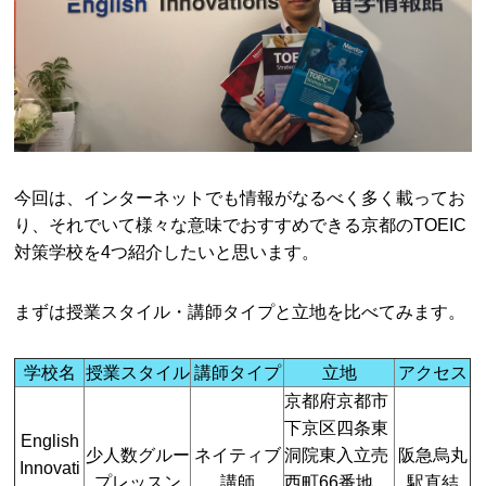
今回は、インターネットでも情報がなるべく多く載ってお
り、それでいて様々な意味でおすすめできる京都のTOEIC
対策学校を4つ紹介したいと思います。
まずは授業スタイル・講師タイプと立地を比べてみます。
学校名
授業スタイル
講師タイプ
立地
アクセス
京都府京都市
下京区四条東
English
少人数グルー
ネイティブ
洞院東入立売
阪急烏丸
Innovati
プレッスン
講師
西町66番地
駅直結