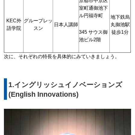
京都市中京区
室町通御池下
ル円福寺町
地下鉄烏
KEC外
グループレッ
日本人講師
丸御池駅
語学院
スン
345 サウス御
徒歩1分
池ビル2階
次に、それぞれの特長を具体的にみていきましょう。
1.イングリッシュイノベーションズ
(English Innovations)