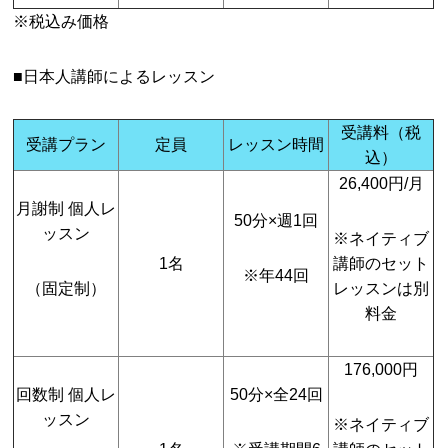
※税込み価格
■日本人講師によるレッスン
受講料（税
受講プラン
定員
レッスン時間
込）
26,400円/月
月謝制 個人レ
50分×週1回
ッスン
※ネイティブ
1名
講師のセット
※年44回
（固定制）
レッスンは別
料金
176,000円
回数制 個人レ
50分×全24回
ッスン
※ネイティブ