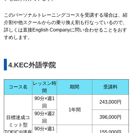
このパーソナルトレーニングコースを受講する場合は、紹
介割や他スクールからの乗り換え割も行なっているので、
詳しくは直接English Companyに問い合わせることをおす
すめします。
4.KEC外語学院
レッスン時
コース名
期間
受講料
間
90分×週1
243,000円
回
1年間
90分×週2
396,000円
目標達成コ
回
ミット型
90分×週1
TOEIC®講座
155,000円