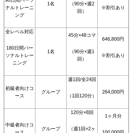
1名
（90分×週2
ナルトレーニ
※割引あり
回）
ング
全レベル対応
45分×48コマ
646,800円
180日間パー
1名
（90分×週1
ソナルトレー
※割引あり
回）
ニング
週1回/全24回
初級者向けコ
グループ
264,000円
ース
（1回120分）
120分×8回
1ヶ月分
中級者向けコ
グループ
（週1回×2ヶ
ース
100,000円