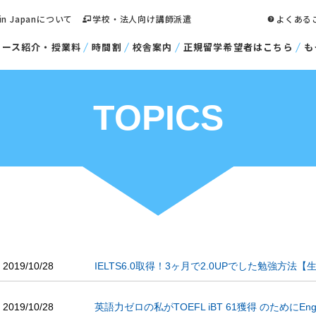
 in Japanについて
学校・法人向け講師派遣
よくある
コース紹介・授業料
時間割
校舎案内
正規留学希望者はこちら
も
TOPICS
2019/10/28
IELTS6.0取得！3ヶ月で2.0UPでした勉強方法
2019/10/28
英語力ゼロの私がTOEFL iBT 61獲得 のためにEngli