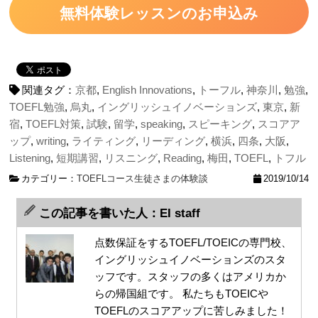
無料体験レッスンのお申込み
関連タグ：
京都
,
English Innovations
,
トーフル
,
神奈川
,
勉強
,
TOEFL勉強
,
烏丸
,
イングリッシュイノベーションズ
,
東京
,
新
宿
,
TOEFL対策
,
試験
,
留学
,
speaking
,
スピーキング
,
スコアア
ップ
,
writing
,
ライティング
,
リーディング
,
横浜
,
四条
,
大阪
,
Listening
,
短期講習
,
リスニング
,
Reading
,
梅田
,
TOEFL
,
トフル
カテゴリー：
TOEFLコース
生徒さまの体験談
2019/10/14
この記事を書いた人：EI staff
点数保証をするTOEFL/TOEICの専門校、
イングリッシュイノベーションズのスタ
ッフです。スタッフの多くはアメリカか
らの帰国組です。 私たちもTOEICや
TOEFLのスコアアップに苦しみました！