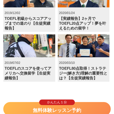
2019/12/02
2020/01/24
TOEFL初級からスコアアッ
【実績報告】2ヶ月で
プまでの道のり【生徒実績
TOEFL20点アップ！夢を叶
報告】
えるための留学！
2019/07/02
2020/03/10
TOEFLのスコアを使ってア
TOEFL80点取得！ストラテ
メリカへ交換留学【生徒実
ジー(解き方)理解の重要性と
績報告】
は？【生徒実績報告】
かんたん１分
無料体験レッスン予約