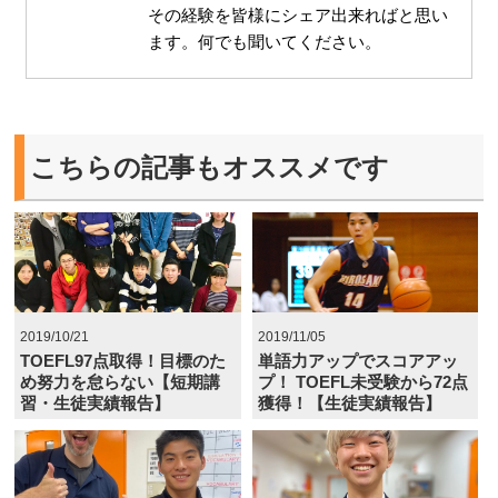
その経験を皆様にシェア出来ればと思い
ます。何でも聞いてください。
こちらの記事もオススメです
2019/10/21
2019/11/05
TOEFL97点取得！目標のた
単語力アップでスコアアッ
め努力を怠らない【短期講
プ！ TOEFL未受験から72点
習・生徒実績報告】
獲得！【生徒実績報告】