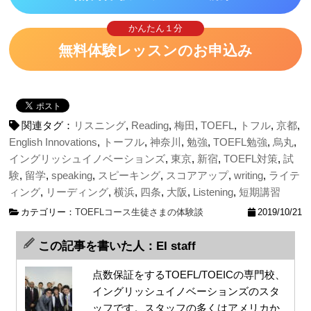
かんたん１分
無料体験レッスンのお申込み
関連タグ：
リスニング
,
Reading
,
梅田
,
TOEFL
,
トフル
,
京都
,
English Innovations
,
トーフル
,
神奈川
,
勉強
,
TOEFL勉強
,
烏丸
,
イングリッシュイノベーションズ
,
東京
,
新宿
,
TOEFL対策
,
試
験
,
留学
,
speaking
,
スピーキング
,
スコアアップ
,
writing
,
ライテ
ィング
,
リーディング
,
横浜
,
四条
,
大阪
,
Listening
,
短期講習
カテゴリー：
TOEFLコース
生徒さまの体験談
2019/10/21
この記事を書いた人：EI staff
点数保証をするTOEFL/TOEICの専門校、
イングリッシュイノベーションズのスタ
ッフです。スタッフの多くはアメリカか