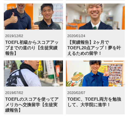
2019/12/02
2020/01/24
TOEFL初級からスコアアッ
【実績報告】2ヶ月で
プまでの道のり【生徒実績
TOEFL20点アップ！夢を叶
報告】
えるための留学！
2019/07/02
2020/02/07
TOEFLのスコアを使ってア
TOEIC、TOEFL両方を勉強
メリカへ交換留学【生徒実
して、大学院に進学！
績報告】