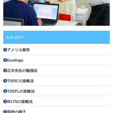
カテゴリー
アメリカ留学
Duolingo
正木先生の勉強法
TOEICの攻略法
TOEFLの攻略法
IELTSの攻略法
学校の様子