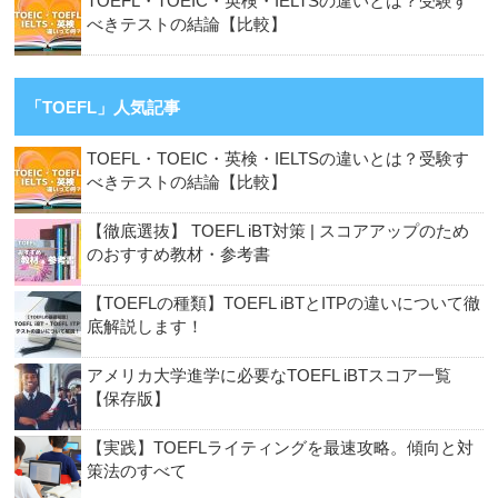
TOEFL・TOEIC・英検・IELTSの違いとは？受験す
べきテストの結論【比較】
「TOEFL」人気記事
TOEFL・TOEIC・英検・IELTSの違いとは？受験す
べきテストの結論【比較】
【徹底選抜】 TOEFL iBT対策 | スコアアップのため
のおすすめ教材・参考書
【TOEFLの種類】TOEFL iBTとITPの違いについて徹
底解説します！
アメリカ大学進学に必要なTOEFL iBTスコア一覧
【保存版】
【実践】TOEFLライティングを最速攻略。傾向と対
策法のすべて