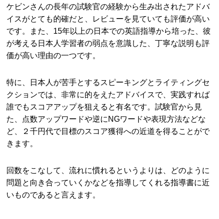
ケビンさんの長年の試験官の経験から生み出されたアドバ
イスがとても的確だと、レビューを見ていても評価が高い
です。また、15年以上の日本での英語指導から培った、彼
が考える日本人学習者の弱点を意識した、丁寧な説明も評
価が高い理由の一つです。
特に、日本人が苦手とするスピーキングとライティングセ
クションでは、非常に的をえたアドバイスで、実践すれば
誰でもスコアアップを狙えると有名です。試験官から見
た、点数アップワードや逆にNGワードや表現方法などな
ど、２千円代で目標のスコア獲得への近道を得ることがで
きます。
回数をこなして、流れに慣れるというよりは、どのように
問題と向き合っていくかなどを指導してくれる指導書に近
いものであると言えます。