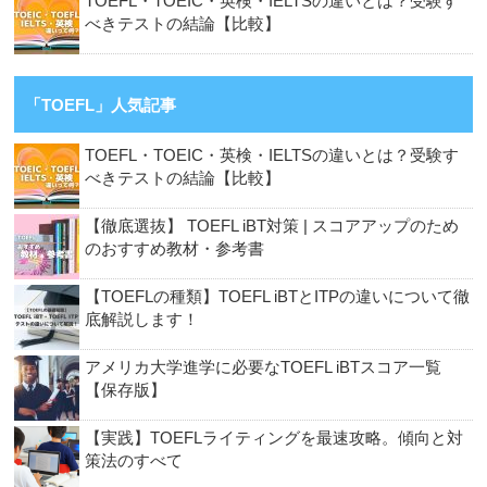
TOEFL・TOEIC・英検・IELTSの違いとは？受験す
べきテストの結論【比較】
「TOEFL」人気記事
TOEFL・TOEIC・英検・IELTSの違いとは？受験す
べきテストの結論【比較】
【徹底選抜】 TOEFL iBT対策 | スコアアップのため
のおすすめ教材・参考書
【TOEFLの種類】TOEFL iBTとITPの違いについて徹
底解説します！
アメリカ大学進学に必要なTOEFL iBTスコア一覧
【保存版】
【実践】TOEFLライティングを最速攻略。傾向と対
策法のすべて