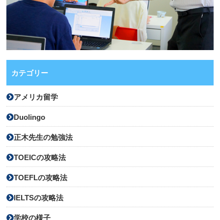
カテゴリー
アメリカ留学
Duolingo
正木先生の勉強法
TOEICの攻略法
TOEFLの攻略法
IELTSの攻略法
学校の様子