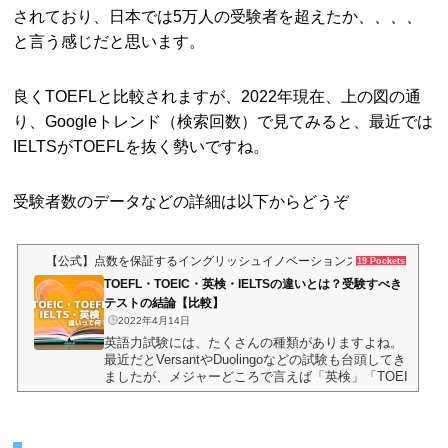
されており、日本では5万人の受験者を超えたか、、、、
と言う感じだと思います。
良くTOEFLと比較されますが、2022年現在、上の図の通
り、Googleトレンド（検索回数）で見てみると、最近では
IELTSがTOEFLを抜く勢いですね。
受験者数のデータなどの詳細は以下からどうぞ
【公式】点数を保証するイングリッシュイノベーションズ
19 Pockets
TOEFL・TOEIC・英検・IELTSの違いとは？受験すべき
テストの結論【比較】
2022年4月14日
英語力試験には、たくさんの種類がありますよね。
最近だとVersantやDuolingoなどの試験も台頭してき
ましたが、メジャーどころで言えば「英検」「TOEI
C」「TOEFL」「IELTS」といったところでしょう
か。一概に英語力試験といっても、上記４つの試験
には、目的はもちろん、出題形式やスコア取得後の
活用法に大きな違いがあります。そこで今回は、上