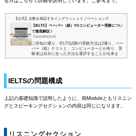
る方はこちらで詳細を説明しています。ご参考まで。
【公式】点数を保証するイングリッシュイノベーションズ
【IELTS】ペーパー（紙）VSコンピューター受験につい
て徹底解説！
2022年9月1日
ご存知の通り、IELTS試験の受験方法は2通り、ペー
パー（紙）テストと、コンピューターとが有り、受
験者は自分に合った方法を選択することが出来ま
す。しかし、この2つの方法、全く一緒なのか、と
言うと何気に違ってきます。もちろん、文章も設問
も難易度は一緒です。が、実際、両方受けてみる
と、結構、その違いにびっくりします。ライティン
IELTSの問題構成
グのパートだけとっても、手書きとタイピング、で
全然違ういますよね。特に、どちらかの試験に慣れ
ている方にとってははじめ戸惑うと思います。と言
う訳で、ここでは、どちらの試験にするか迷っ...
上記の基礎知識で説明したように、両Moduleともリスニン
グとスピーキングセクションの内容は同じになります。
リスニングセクション