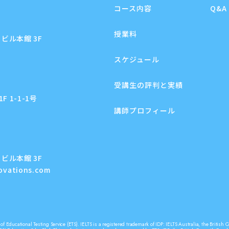
コース内容
Q&A
授業料
ビル本館 3F
スケジュール
受講生の評判と実績
 1-1-1号
講師プロフィール
ビル本館 3F
novations.com
f Educational Testing Service (ETS). IELTS is a registered trademark of IDP: IELTS Australia, the Briti