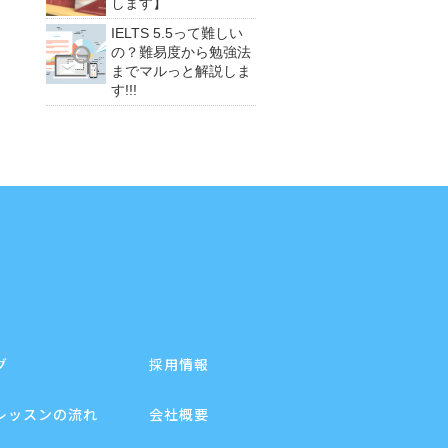
します】
IELTS 5.5って難しい
の？難易度から勉強法
までマルっと解説しま
す!!!
グ
採用情報
レッスンの流れ
会社概要