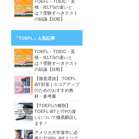
TOEFL・TOEIC・英
検・IELTSの違いと
は？受験すべきテスト
の結論【比較】
「TOEFL」人気記事
TOEFL・TOEIC・英
検・IELTSの違いと
は？受験すべきテスト
の結論【比較】
【徹底選抜】 TOEFL
iBT対策 | スコアアップ
のためのおすすめ教
材・参考書
【TOEFLの種類】
TOEFL iBTとITPの違
いについて徹底解説し
ます！
アメリカ大学進学に必
要なTOEFL iBTスコア