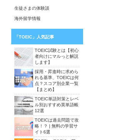
生徒さまの体験談
海外留学情報
「TOEIC」人気記事
TOEIC試験とは【初心
者向けにマルっと解説
します】
採用・昇進時に求めら
れる基準、TOEICは何
点？スコア別企業一覧
【まとめ】
TOEIC単語対策とレベ
ル別おすすめ英単語帳
12選
TOEICは過去問題で攻
略！？ | 無料の学習サ
イト6選