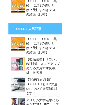
TOEFL・TOEIC・英
検・IELTSの違いと
は？受験すべきテスト
の結論【比較】
「TOEFL」人気記事
TOEFL・TOEIC・英
検・IELTSの違いと
は？受験すべきテスト
の結論【比較】
【徹底選抜】 TOEFL
iBT対策 | スコアアップ
のためのおすすめ教
材・参考書
【TOEFLの種類】
TOEFL iBTとITPの違
いについて徹底解説し
ます！
アメリカ大学進学に必
要なTOEFL iBTスコア