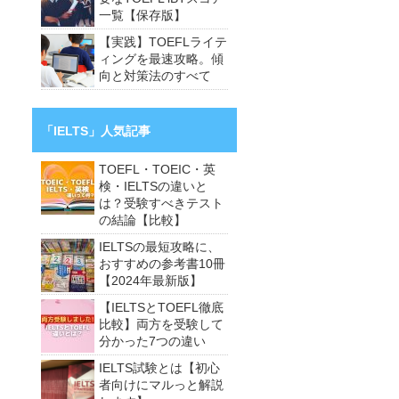
一覧【保存版】
【実践】TOEFLライテ
ィングを最速攻略。傾
向と対策法のすべて
「IELTS」人気記事
TOEFL・TOEIC・英
検・IELTSの違いと
は？受験すべきテスト
の結論【比較】
IELTSの最短攻略に、
おすすめの参考書10冊
【2024年最新版】
【IELTSとTOEFL徹底
比較】両方を受験して
分かった7つの違い
IELTS試験とは【初心
者向けにマルっと解説