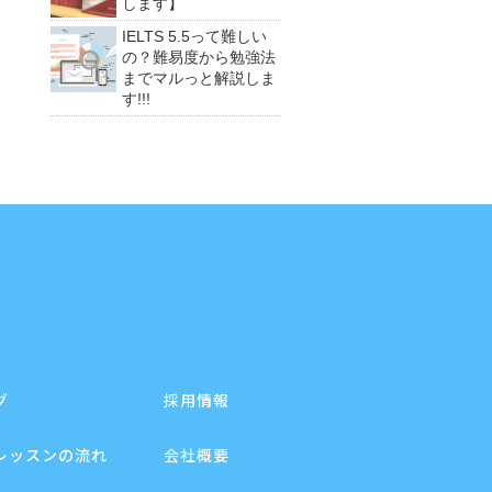
します】
IELTS 5.5って難しい
の？難易度から勉強法
までマルっと解説しま
す!!!
グ
採用情報
レッスンの流れ
会社概要