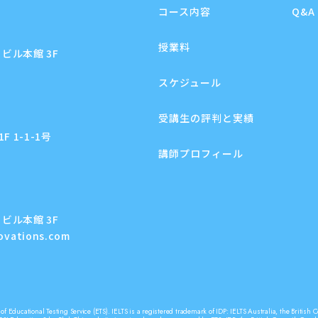
コース内容
Q&A
授業料
ビル本館 3F
スケジュール
受講生の評判と実績
 1-1-1号
講師プロフィール
ビル本館 3F
novations.com
f Educational Testing Service (ETS). IELTS is a registered trademark of IDP: IELTS Australia, the Briti