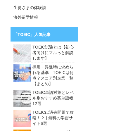
生徒さまの体験談
海外留学情報
「TOEIC」人気記事
TOEIC試験とは【初心
者向けにマルっと解説
します】
採用・昇進時に求めら
れる基準、TOEICは何
点？スコア別企業一覧
【まとめ】
TOEIC単語対策とレベ
ル別おすすめ英単語帳
12選
TOEICは過去問題で攻
略！？ | 無料の学習サ
イト6選