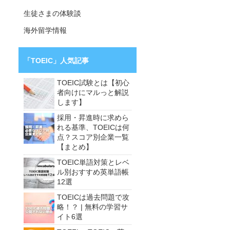
生徒さまの体験談
海外留学情報
「TOEIC」人気記事
TOEIC試験とは【初心
者向けにマルっと解説
します】
採用・昇進時に求めら
れる基準、TOEICは何
点？スコア別企業一覧
【まとめ】
TOEIC単語対策とレベ
ル別おすすめ英単語帳
12選
TOEICは過去問題で攻
略！？ | 無料の学習サ
イト6選