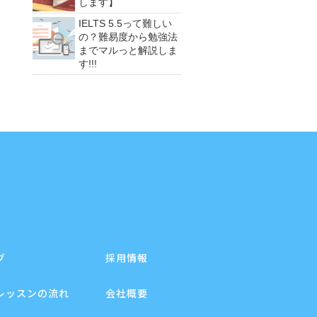
します】
IELTS 5.5って難しい
の？難易度から勉強法
までマルっと解説しま
す!!!
グ
採用情報
レッスンの流れ
会社概要