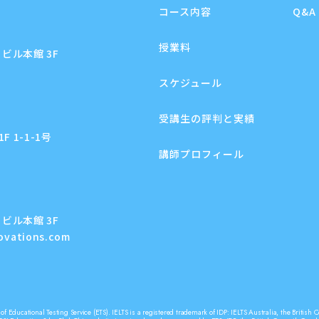
コース内容
Q&A
授業料
ビル本館 3F
スケジュール
受講生の評判と実績
 1-1-1号
講師プロフィール
ビル本館 3F
novations.com
f Educational Testing Service (ETS). IELTS is a registered trademark of IDP: IELTS Australia, the Briti