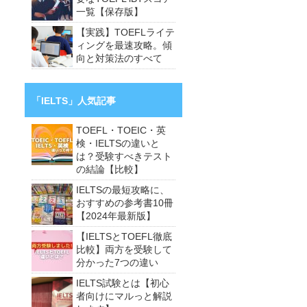
一覧【保存版】
【実践】TOEFLライテ
ィングを最速攻略。傾
向と対策法のすべて
「IELTS」人気記事
TOEFL・TOEIC・英
検・IELTSの違いと
は？受験すべきテスト
の結論【比較】
IELTSの最短攻略に、
おすすめの参考書10冊
【2024年最新版】
【IELTSとTOEFL徹底
比較】両方を受験して
分かった7つの違い
IELTS試験とは【初心
者向けにマルっと解説