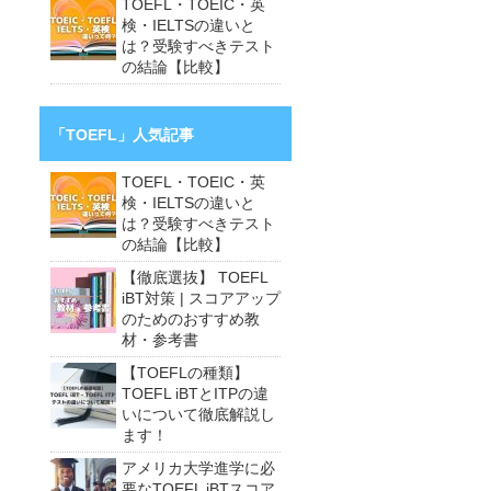
TOEFL・TOEIC・英
検・IELTSの違いと
は？受験すべきテスト
の結論【比較】
「TOEFL」人気記事
TOEFL・TOEIC・英
検・IELTSの違いと
は？受験すべきテスト
の結論【比較】
【徹底選抜】 TOEFL
iBT対策 | スコアアップ
のためのおすすめ教
材・参考書
【TOEFLの種類】
TOEFL iBTとITPの違
いについて徹底解説し
ます！
アメリカ大学進学に必
要なTOEFL iBTスコア