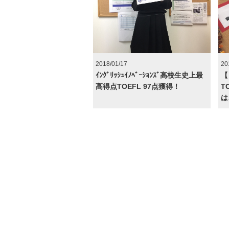
2018/01/17
20
ｲﾝｸﾞﾘｯｼｭｲﾉﾍﾞｰｼｮﾝｽﾞ高校生史上最
【
高得点TOEFL 97点獲得！
T
は