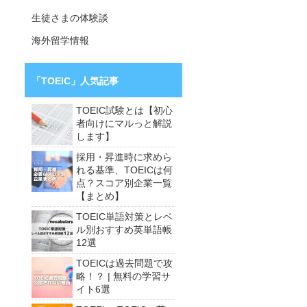
生徒さまの体験談
海外留学情報
「TOEIC」人気記事
TOEIC試験とは【初心
者向けにマルっと解説
します】
採用・昇進時に求めら
れる基準、TOEICは何
点？スコア別企業一覧
【まとめ】
TOEIC単語対策とレベ
ル別おすすめ英単語帳
12選
TOEICは過去問題で攻
略！？ | 無料の学習サ
イト6選