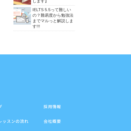
します】
IELTS 5.5って難しい
の？難易度から勉強法
までマルっと解説しま
す!!!
グ
採用情報
レッスンの流れ
会社概要