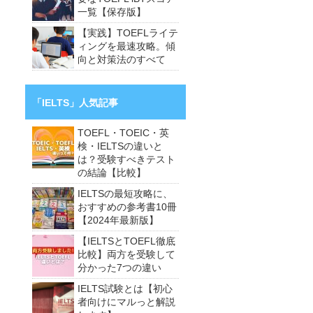
一覧【保存版】
【実践】TOEFLライテ
ィングを最速攻略。傾
向と対策法のすべて
「IELTS」人気記事
TOEFL・TOEIC・英
検・IELTSの違いと
は？受験すべきテスト
の結論【比較】
IELTSの最短攻略に、
おすすめの参考書10冊
【2024年最新版】
【IELTSとTOEFL徹底
比較】両方を受験して
分かった7つの違い
IELTS試験とは【初心
者向けにマルっと解説