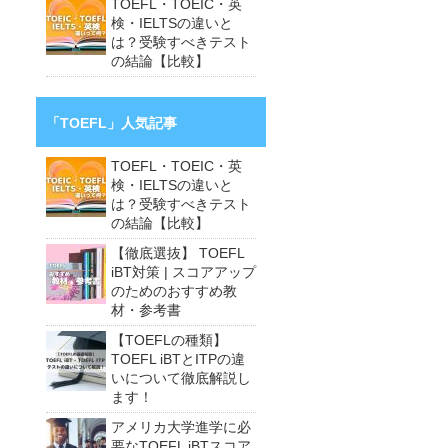
TOEFL・TOEIC・英
検・IELTSの違いと
は？受験すべきテスト
の結論【比較】
「TOEFL」人気記事
TOEFL・TOEIC・英
検・IELTSの違いと
は？受験すべきテスト
の結論【比較】
【徹底選抜】 TOEFL
iBT対策 | スコアアップ
のためのおすすめ教
材・参考書
【TOEFLの種類】
TOEFL iBTとITPの違
いについて徹底解説し
ます！
アメリカ大学進学に必
要なTOEFL iBTスコア