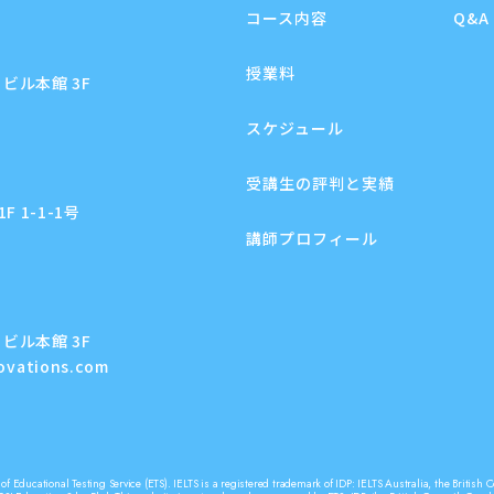
コース内容
Q&A
授業料
ビル本館 3F
スケジュール
受講生の評判と実績
 1-1-1号
講師プロフィール
ビル本館 3F
novations.com
f Educational Testing Service (ETS). IELTS is a registered trademark of IDP: IELTS Australia, the Briti