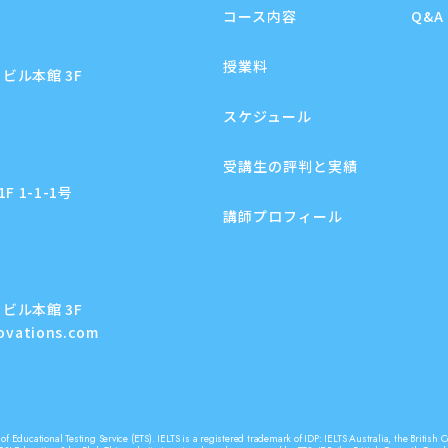
コース内容
Q&A
授業料
ビル本館 3F
スケジュール
受講生の評判と実績
 1-1-1号
講師プロフィール
ビル本館 3F
novations.com
f Educational Testing Service (ETS). IELTS is a registered trademark of IDP: IELTS Australia, the Briti