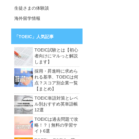
生徒さまの体験談
海外留学情報
「TOEIC」人気記事
TOEIC試験とは【初心
者向けにマルっと解説
します】
採用・昇進時に求めら
れる基準、TOEICは何
点？スコア別企業一覧
【まとめ】
TOEIC単語対策とレベ
ル別おすすめ英単語帳
12選
TOEICは過去問題で攻
略！？ | 無料の学習サ
イト6選