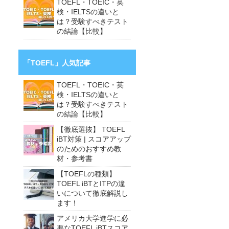
TOEFL・TOEIC・英
検・IELTSの違いと
は？受験すべきテスト
の結論【比較】
「TOEFL」人気記事
TOEFL・TOEIC・英
検・IELTSの違いと
は？受験すべきテスト
の結論【比較】
【徹底選抜】 TOEFL
iBT対策 | スコアアップ
のためのおすすめ教
材・参考書
【TOEFLの種類】
TOEFL iBTとITPの違
いについて徹底解説し
ます！
アメリカ大学進学に必
要なTOEFL iBTスコア