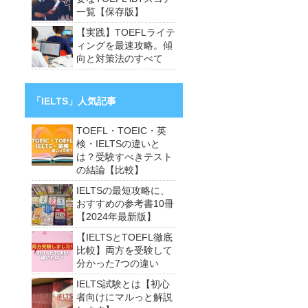
一覧【保存版】
【実践】TOEFLライテ
ィングを最速攻略。傾
向と対策法のすべて
「IELTS」人気記事
TOEFL・TOEIC・英
検・IELTSの違いと
は？受験すべきテスト
の結論【比較】
IELTSの最短攻略に、
おすすめの参考書10冊
【2024年最新版】
【IELTSとTOEFL徹底
比較】両方を受験して
分かった7つの違い
IELTS試験とは【初心
者向けにマルっと解説