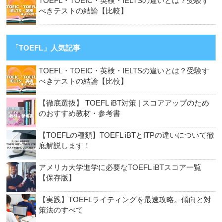
TOEFL・TOEIC・英検・IELTSの違いとは？受験す
べきテストの結論【比較】
「TOEFL」人気記事
TOEFL・TOEIC・英検・IELTSの違いとは？受験す
べきテストの結論【比較】
【徹底選抜】 TOEFL iBT対策 | スコアアップのため
のおすすめ教材・参考書
【TOEFLの種類】TOEFL iBTとITPの違いについて徹
底解説します！
アメリカ大学進学に必要なTOEFL iBTスコア一覧
【保存版】
【実践】TOEFLライティングを最速攻略。傾向と対
策法のすべて