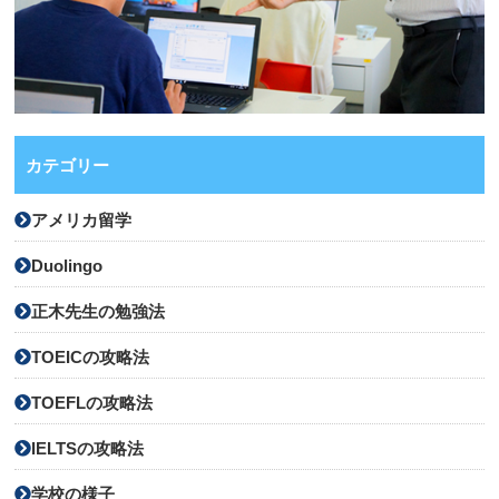
カテゴリー
アメリカ留学
Duolingo
正木先生の勉強法
TOEICの攻略法
TOEFLの攻略法
IELTSの攻略法
学校の様子