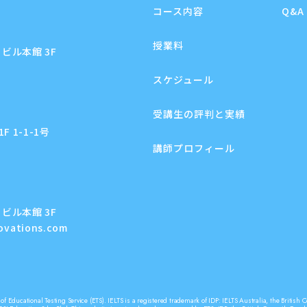
コース内容
Q&A
授業料
ビル本館 3F
スケジュール
受講生の評判と実績
 1-1-1号
講師プロフィール
ビル本館 3F
novations.com
f Educational Testing Service (ETS). IELTS is a registered trademark of IDP: IELTS Australia, the Briti