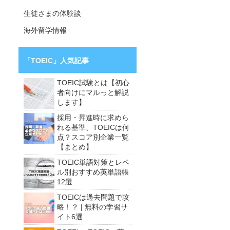
生徒さまの体験談
海外留学情報
「TOEIC」人気記事
TOEIC試験とは【初心
者向けにマルっと解説
します】
採用・昇進時に求めら
れる基準、TOEICは何
点？スコア別企業一覧
【まとめ】
TOEIC単語対策とレベ
ル別おすすめ英単語帳
12選
TOEICは過去問題で攻
略！？ | 無料の学習サ
イト6選