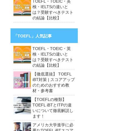
TOEFL・TOEIC・英
検・IELTSの違いと
は？受験すべきテスト
の結論【比較】
「TOEFL」人気記事
TOEFL・TOEIC・英
検・IELTSの違いと
は？受験すべきテスト
の結論【比較】
【徹底選抜】 TOEFL
iBT対策 | スコアアップ
のためのおすすめ教
材・参考書
【TOEFLの種類】
TOEFL iBTとITPの違
いについて徹底解説し
ます！
アメリカ大学進学に必
要なTOEFL iBTスコア