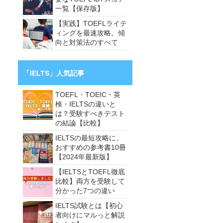
一覧【保存版】
【実践】TOEFLライテ
ィングを最速攻略。傾
向と対策法のすべて
「IELTS」人気記事
TOEFL・TOEIC・英
検・IELTSの違いと
は？受験すべきテスト
の結論【比較】
IELTSの最短攻略に、
おすすめの参考書10冊
【2024年最新版】
【IELTSとTOEFL徹底
比較】両方を受験して
分かった7つの違い
IELTS試験とは【初心
者向けにマルっと解説