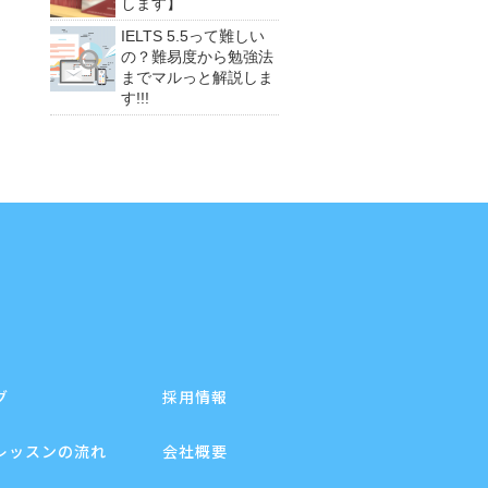
します】
IELTS 5.5って難しい
の？難易度から勉強法
までマルっと解説しま
す!!!
グ
採用情報
レッスンの流れ
会社概要