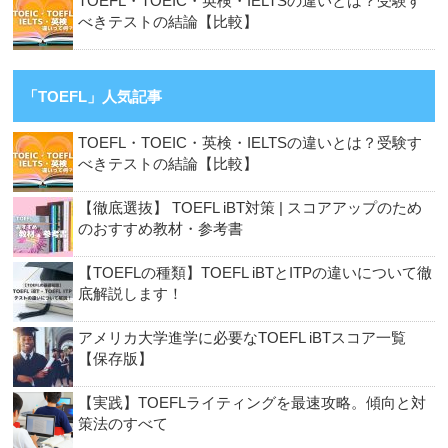
TOEFL・TOEIC・英検・IELTSの違いとは？受験す
べきテストの結論【比較】
「TOEFL」人気記事
TOEFL・TOEIC・英検・IELTSの違いとは？受験す
べきテストの結論【比較】
【徹底選抜】 TOEFL iBT対策 | スコアアップのため
のおすすめ教材・参考書
【TOEFLの種類】TOEFL iBTとITPの違いについて徹
底解説します！
アメリカ大学進学に必要なTOEFL iBTスコア一覧
【保存版】
【実践】TOEFLライティングを最速攻略。傾向と対
策法のすべて