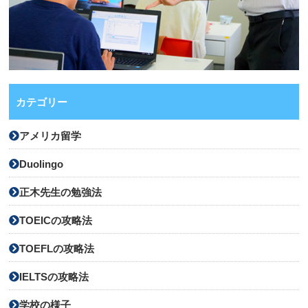
カテゴリー
アメリカ留学
Duolingo
正木先生の勉強法
TOEICの攻略法
TOEFLの攻略法
IELTSの攻略法
学校の様子