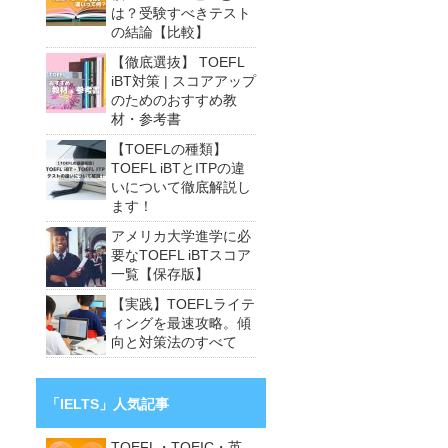
は？受験すべきテスト
の結論【比較】
【徹底選抜】 TOEFL
iBT対策 | スコアアップ
のためのおすすめ教
材・参考書
【TOEFLの種類】
TOEFL iBTとITPの違
いについて徹底解説し
ます！
アメリカ大学進学に必
要なTOEFL iBTスコア
一覧【保存版】
【実践】TOEFLライテ
ィングを最速攻略。傾
向と対策法のすべて
「IELTS」人気記事
TOEFL・TOEIC・英