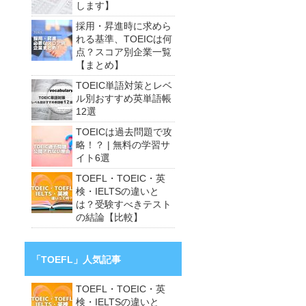
します】
採用・昇進時に求めら
れる基準、TOEICは何
点？スコア別企業一覧
【まとめ】
TOEIC単語対策とレベ
ル別おすすめ英単語帳
12選
TOEICは過去問題で攻
略！？ | 無料の学習サ
イト6選
TOEFL・TOEIC・英
検・IELTSの違いと
は？受験すべきテスト
の結論【比較】
「TOEFL」人気記事
TOEFL・TOEIC・英
検・IELTSの違いと