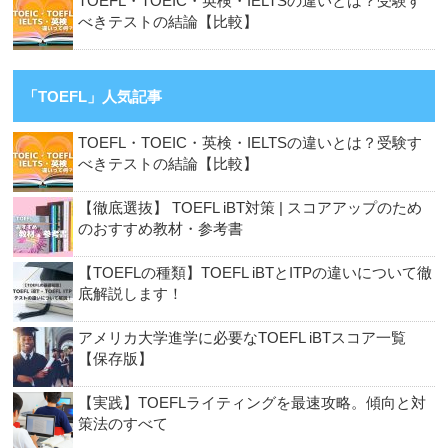
TOEFL・TOEIC・英検・IELTSの違いとは？受験す
べきテストの結論【比較】
「TOEFL」人気記事
TOEFL・TOEIC・英検・IELTSの違いとは？受験す
べきテストの結論【比較】
【徹底選抜】 TOEFL iBT対策 | スコアアップのため
のおすすめ教材・参考書
【TOEFLの種類】TOEFL iBTとITPの違いについて徹
底解説します！
アメリカ大学進学に必要なTOEFL iBTスコア一覧
【保存版】
【実践】TOEFLライティングを最速攻略。傾向と対
策法のすべて