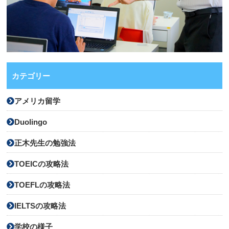
カテゴリー
アメリカ留学
Duolingo
正木先生の勉強法
TOEICの攻略法
TOEFLの攻略法
IELTSの攻略法
学校の様子