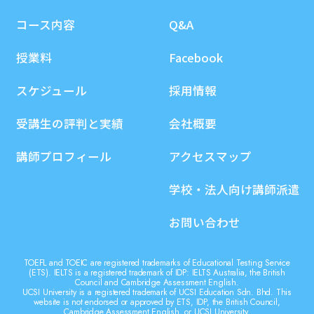
コース内容
Q&A
授業料
Facebook
スケジュール
採用情報
受講生の評判と実績
会社概要
講師プロフィール
アクセスマップ
学校・法人向け講師派遣
お問い合わせ
TOEFL and TOEIC are registered trademarks of Educational Testing Service
(ETS). IELTS is a registered trademark of IDP: IELTS Australia, the British
Council and Cambridge Assessment English.
UCSI University is a registered trademark of UCSI Education Sdn. Bhd. This
website is not endorsed or approved by ETS, IDP, the British Council,
Cambridge Assessment English, or UCSI University.