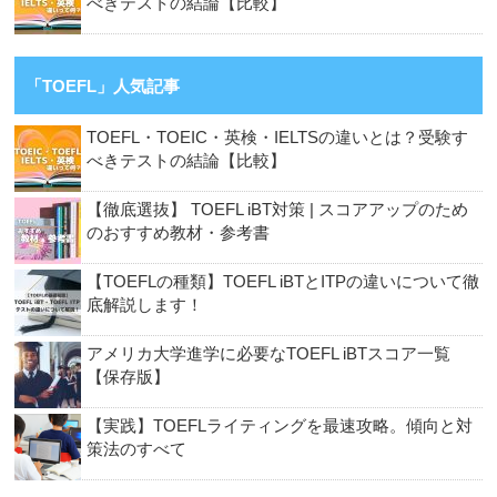
べきテストの結論【比較】
「TOEFL」人気記事
TOEFL・TOEIC・英検・IELTSの違いとは？受験す
べきテストの結論【比較】
【徹底選抜】 TOEFL iBT対策 | スコアアップのため
のおすすめ教材・参考書
【TOEFLの種類】TOEFL iBTとITPの違いについて徹
底解説します！
アメリカ大学進学に必要なTOEFL iBTスコア一覧
【保存版】
【実践】TOEFLライティングを最速攻略。傾向と対
策法のすべて