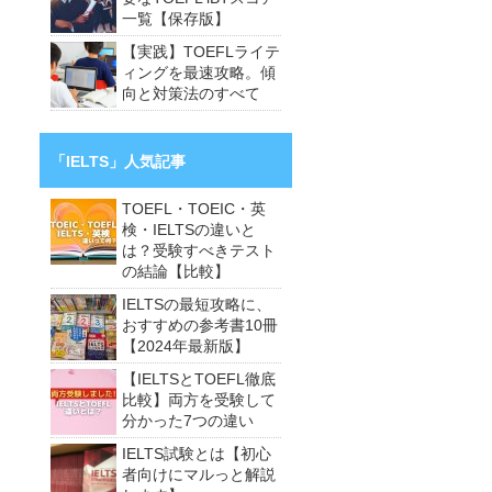
一覧【保存版】
【実践】TOEFLライテ
ィングを最速攻略。傾
向と対策法のすべて
「IELTS」人気記事
TOEFL・TOEIC・英
検・IELTSの違いと
は？受験すべきテスト
の結論【比較】
IELTSの最短攻略に、
おすすめの参考書10冊
【2024年最新版】
【IELTSとTOEFL徹底
比較】両方を受験して
分かった7つの違い
IELTS試験とは【初心
者向けにマルっと解説