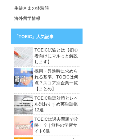
生徒さまの体験談
海外留学情報
「TOEIC」人気記事
TOEIC試験とは【初心
者向けにマルっと解説
します】
採用・昇進時に求めら
れる基準、TOEICは何
点？スコア別企業一覧
【まとめ】
TOEIC単語対策とレベ
ル別おすすめ英単語帳
12選
TOEICは過去問題で攻
略！？ | 無料の学習サ
イト6選