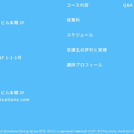
コース内容
Q&A
授業料
ビル本館 3F
スケジュール
受講生の評判と実績
 1-1-1号
講師プロフィール
ビル本館 3F
novations.com
f Educational Testing Service (ETS). IELTS is a registered trademark of IDP: IELTS Australia, the Briti