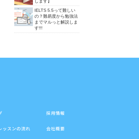
します】
IELTS 5.5って難しい
の？難易度から勉強法
までマルっと解説しま
す!!!
グ
採用情報
レッスンの流れ
会社概要