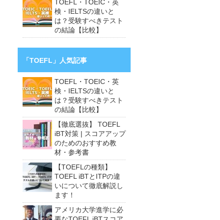
TOEFL・TOEIC・英
検・IELTSの違いと
は？受験すべきテスト
の結論【比較】
「TOEFL」人気記事
TOEFL・TOEIC・英
検・IELTSの違いと
は？受験すべきテスト
の結論【比較】
【徹底選抜】 TOEFL
iBT対策 | スコアアップ
のためのおすすめ教
材・参考書
【TOEFLの種類】
TOEFL iBTとITPの違
いについて徹底解説し
ます！
アメリカ大学進学に必
要なTOEFL iBTスコア