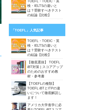
TOEFL・TOEIC・英
検・IELTSの違いと
は？受験すべきテスト
の結論【比較】
「TOEFL」人気記事
TOEFL・TOEIC・英
検・IELTSの違いと
は？受験すべきテスト
の結論【比較】
【徹底選抜】 TOEFL
iBT対策 | スコアアップ
のためのおすすめ教
と
材・参考書
【TOEFLの種類】
TOEFL iBTとITPの違
いについて徹底解説し
ます！
アメリカ大学進学に必
要なTOEFL iBTスコア