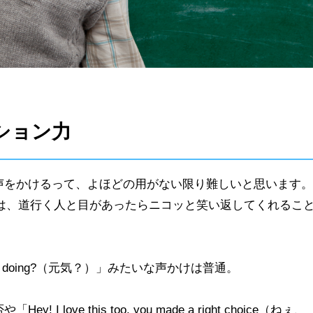
ション力
声をかけるって、よほどの用がない限り難しいと思います。
では、道行く人と目があったらニコッと笑い返してくれるこ
ou doing?（元気？）」みたいな声かけは普通。
love this too, you made a right choice（ねぇ、