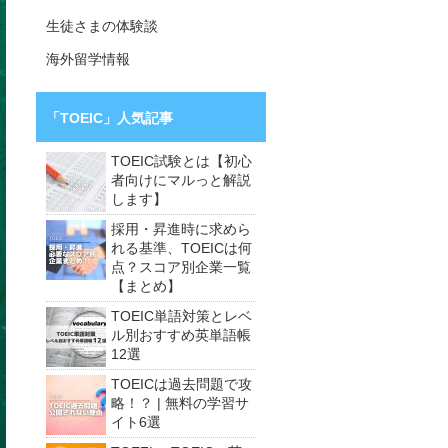
生徒さまの体験談
海外留学情報
「TOEIC」人気記事
TOEIC試験とは【初心
者向けにマルっと解説
します】
採用・昇進時に求めら
れる基準、TOEICは何
点？スコア別企業一覧
【まとめ】
TOEIC単語対策とレベ
ル別おすすめ英単語帳
12選
TOEICは過去問題で攻
略！？ | 無料の学習サ
イト6選