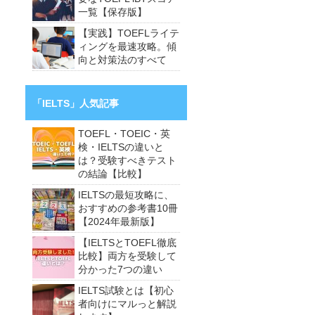
一覧【保存版】
【実践】TOEFLライテ
ィングを最速攻略。傾
向と対策法のすべて
「IELTS」人気記事
TOEFL・TOEIC・英
検・IELTSの違いと
は？受験すべきテスト
の結論【比較】
IELTSの最短攻略に、
おすすめの参考書10冊
【2024年最新版】
【IELTSとTOEFL徹底
比較】両方を受験して
分かった7つの違い
IELTS試験とは【初心
者向けにマルっと解説