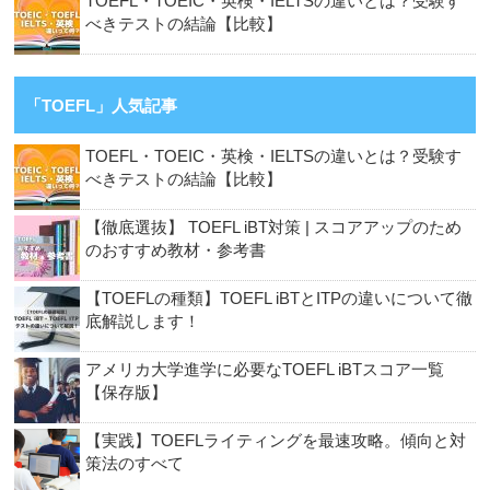
TOEFL・TOEIC・英検・IELTSの違いとは？受験す
べきテストの結論【比較】
「TOEFL」人気記事
TOEFL・TOEIC・英検・IELTSの違いとは？受験す
べきテストの結論【比較】
【徹底選抜】 TOEFL iBT対策 | スコアアップのため
のおすすめ教材・参考書
【TOEFLの種類】TOEFL iBTとITPの違いについて徹
底解説します！
アメリカ大学進学に必要なTOEFL iBTスコア一覧
【保存版】
【実践】TOEFLライティングを最速攻略。傾向と対
策法のすべて