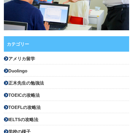
カテゴリー
アメリカ留学
Duolingo
正木先生の勉強法
TOEICの攻略法
TOEFLの攻略法
IELTSの攻略法
学校の様子