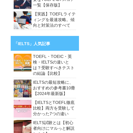
一覧【保存版】
【実践】TOEFLライテ
ィングを最速攻略。傾
向と対策法のすべて
「IELTS」人気記事
TOEFL・TOEIC・英
検・IELTSの違いと
は？受験すべきテスト
の結論【比較】
IELTSの最短攻略に、
おすすめの参考書10冊
【2024年最新版】
【IELTSとTOEFL徹底
比較】両方を受験して
分かった7つの違い
IELTS試験とは【初心
者向けにマルっと解説