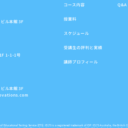
コース内容
Q&A
授業料
ビル本館 3F
スケジュール
受講生の評判と実績
 1-1-1号
講師プロフィール
ビル本館 3F
novations.com
f Educational Testing Service (ETS). IELTS is a registered trademark of IDP: IELTS Australia, the Briti