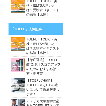
TOEFL・TOEIC・英
検・IELTSの違いと
は？受験すべきテスト
の結論【比較】
「TOEFL」人気記事
TOEFL・TOEIC・英
検・IELTSの違いと
は？受験すべきテスト
の結論【比較】
【徹底選抜】 TOEFL
iBT対策 | スコアアップ
のためのおすすめ教
材・参考書
【TOEFLの種類】
TOEFL iBTとITPの違
いについて徹底解説し
ます！
アメリカ大学進学に必
要なTOEFL iBTスコア