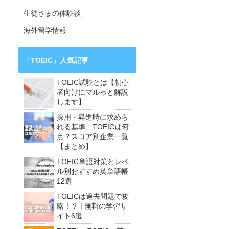
生徒さまの体験談
海外留学情報
「TOEIC」人気記事
TOEIC試験とは【初心
者向けにマルっと解説
します】
採用・昇進時に求めら
れる基準、TOEICは何
点？スコア別企業一覧
【まとめ】
TOEIC単語対策とレベ
ル別おすすめ英単語帳
12選
TOEICは過去問題で攻
略！？ | 無料の学習サ
イト6選