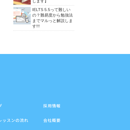
します】
IELTS 5.5って難しい
の？難易度から勉強法
までマルっと解説しま
す!!!
グ
採用情報
レッスンの流れ
会社概要