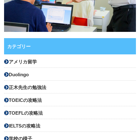
カテゴリー
アメリカ留学
Duolingo
正木先生の勉強法
TOEICの攻略法
TOEFLの攻略法
IELTSの攻略法
学校の様子