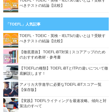
TOEFL・TOEIC・英検・IELTSの違いとは？受験す
べきテストの結論【比較】
「TOEFL」人気記事
TOEFL・TOEIC・英検・IELTSの違いとは？受験す
べきテストの結論【比較】
【徹底選抜】 TOEFL iBT対策 | スコアアップのため
のおすすめ教材・参考書
【TOEFLの種類】TOEFL iBTとITPの違いについて徹
底解説します！
アメリカ大学進学に必要なTOEFL iBTスコア一覧
【保存版】
【実践】TOEFLライティングを最速攻略。傾向と対
策法のすべて