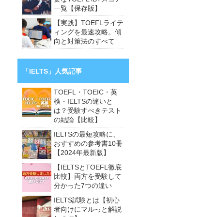
一覧【保存版】
【実践】TOEFLライテ
ィングを最速攻略。傾
向と対策法のすべて
「IELTS」人気記事
TOEFL・TOEIC・英
検・IELTSの違いと
は？受験すべきテスト
の結論【比較】
IELTSの最短攻略に、
おすすめの参考書10冊
【2024年最新版】
【IELTSとTOEFL徹底
比較】両方を受験して
分かった7つの違い
IELTS試験とは【初心
者向けにマルっと解説