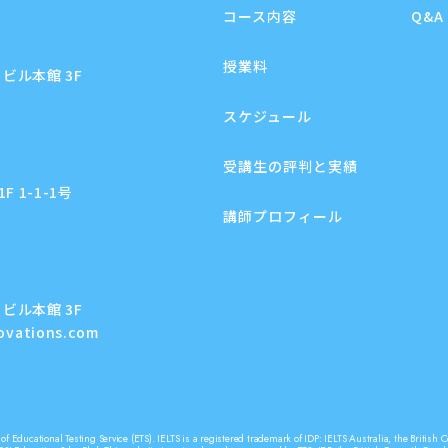
コース内容
Q&A
授業料
ビル本館 3F
スケジュール
受講生の評判と実績
 1-1-1号
講師プロフィール
ビル本館 3F
novations.com
f Educational Testing Service (ETS). IELTS is a registered trademark of IDP: IELTS Australia, the Briti