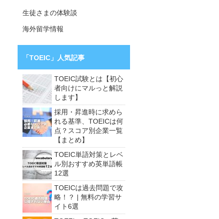
生徒さまの体験談
海外留学情報
「TOEIC」人気記事
TOEIC試験とは【初心
者向けにマルっと解説
します】
採用・昇進時に求めら
れる基準、TOEICは何
点？スコア別企業一覧
【まとめ】
TOEIC単語対策とレベ
ル別おすすめ英単語帳
12選
TOEICは過去問題で攻
略！？ | 無料の学習サ
イト6選