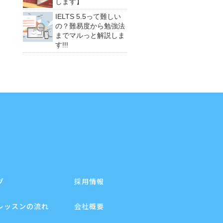
します】
IELTS 5.5って難しい
の？難易度から勉強法
までマルっと解説しま
す!!!
グ
採用情報
レッスンの流れ
会社概要