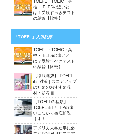
TOEFL・TOEIC・英
検・IELTSの違いと
は？受験すべきテスト
の結論【比較】
「TOEFL」人気記事
TOEFL・TOEIC・英
検・IELTSの違いと
は？受験すべきテスト
の結論【比較】
【徹底選抜】 TOEFL
iBT対策 | スコアアップ
のためのおすすめ教
材・参考書
【TOEFLの種類】
TOEFL iBTとITPの違
いについて徹底解説し
ます！
アメリカ大学進学に必
要なTOEFL iBTスコア