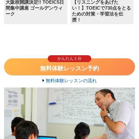
大阪校開講決定!! TOEIC5日
【リスニングをあげた
間集中講座 ゴールデンウィ
い！】TOEICで730点をとる
ーク
ための対策・学習法を伝
授！
かんたん１分
無料体験レッスン予約
無料体験レッスンの流れ