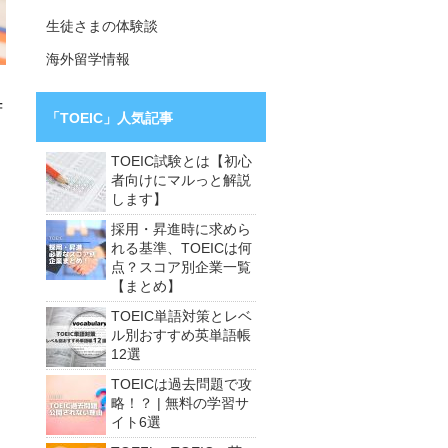
生徒さまの体験談
海外留学情報
苦
「TOEIC」人気記事
TOEIC試験とは【初心
者向けにマルっと解説
します】
採用・昇進時に求めら
れる基準、TOEICは何
点？スコア別企業一覧
【まとめ】
TOEIC単語対策とレベ
ル別おすすめ英単語帳
12選
TOEICは過去問題で攻
略！？ | 無料の学習サ
イト6選