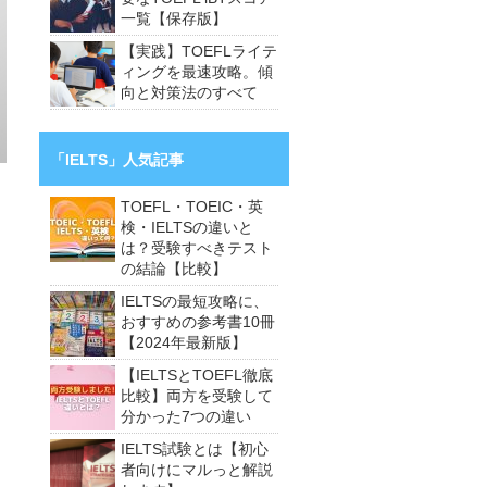
一覧【保存版】
【実践】TOEFLライテ
ィングを最速攻略。傾
向と対策法のすべて
「IELTS」人気記事
TOEFL・TOEIC・英
検・IELTSの違いと
は？受験すべきテスト
の結論【比較】
IELTSの最短攻略に、
おすすめの参考書10冊
【2024年最新版】
【IELTSとTOEFL徹底
比較】両方を受験して
分かった7つの違い
IELTS試験とは【初心
者向けにマルっと解説