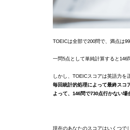
TOEICは全部で200問で、満点は9
一問5点として単純計算すると14
しかし、TOEICスコアは英語力
毎回統計的処理によって最終スコ
よって、146問で730点行かない
現在のあなたのスコアはいくつで