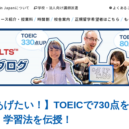
 in Japanについて
学校・法人向け講師派遣
よくある
コース紹介・授業料
時間割
校舎案内
正規留学希望者はこちら
も
げたい！】TOEICで730点
・学習法を伝授！