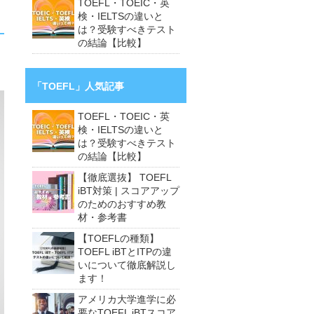
TOEFL・TOEIC・英
検・IELTSの違いと
は？受験すべきテスト
の結論【比較】
「TOEFL」人気記事
TOEFL・TOEIC・英
検・IELTSの違いと
は？受験すべきテスト
の結論【比較】
【徹底選抜】 TOEFL
iBT対策 | スコアアップ
のためのおすすめ教
材・参考書
【TOEFLの種類】
TOEFL iBTとITPの違
いについて徹底解説し
ます！
アメリカ大学進学に必
要なTOEFL iBTスコア