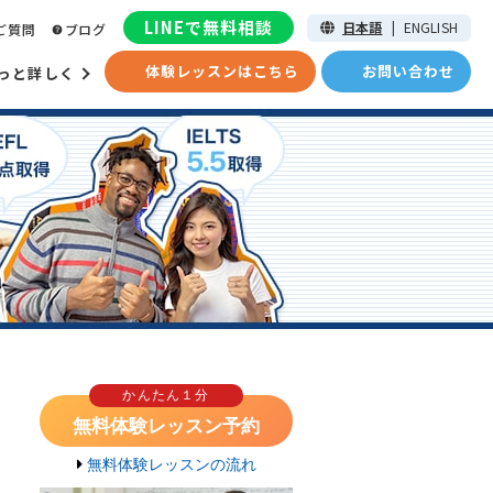
LINEで無料相談
日本語
|
ENGLISH
ご質問
ブログ
体験レッスンはこちら
お問い合わせ
っと詳しく
を
かんたん１分
無料体験レッスン予約
無料体験レッスンの流れ