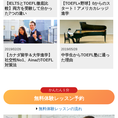
【IELTSとTOEFL徹底比
【TOEFL×野球】0からのス
較】両方を受験して分かっ
タート！アメリカカレッジ
た7つの違い
進学
2019/02/26
2019/05/28
【カナダ留学＆大学進学】
中学生からTOEFL塾に通っ
社交性No1、AinaのTOEFL
た理由
対策法
かんたん１分
無料体験レッスン予約
無料体験レッスンの流れ