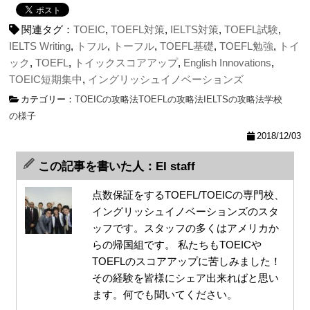
関連タグ：
TOEIC
,
TOEFL対策
,
IELTS対策
,
TOEFL試験
,
IELTS Writing
,
トフル
,
トーフル
,
TOEFL基礎
,
TOEFL勉強
,
トイ
ック
,
TOEFL
,
トイックスコアアップ
,
English Innovations
,
TOEIC短期集中
,
イングリッシュイノベーションズ
カテゴリー：
TOEICの攻略法
TOEFLの攻略法
IELTSの攻略法
学校
の様子
2018/12/03
この記事を書いた人：EI staff
点数保証をするTOEFL/TOEICの専門校、
イングリッシュイノベーションズのスタ
ッフです。スタッフの多くはアメリカか
らの帰国組です。 私たちもTOEICや
TOEFLのスコアアップに苦しみました！
その経験を皆様にシェア出来ればと思い
ます。何でも聞いてください。