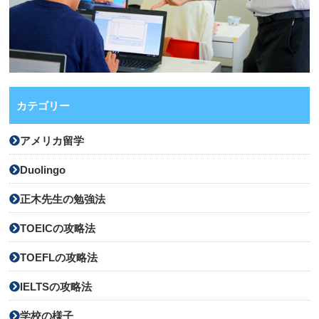
カテゴリー
アメリカ留学
Duolingo
正木先生の勉強法
TOEICの攻略法
TOEFLの攻略法
IELTSの攻略法
学校の様子