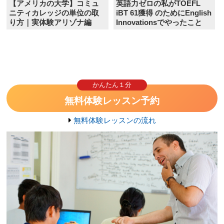
【アメリカの大学】コミュ
英語力ゼロの私がTOEFL
ニティカレッジの単位の取
iBT 61獲得 のためにEnglish
り方｜実体験アリゾナ編
Innovationsでやったこと
かんたん１分
無料体験レッスン予約
無料体験レッスンの流れ