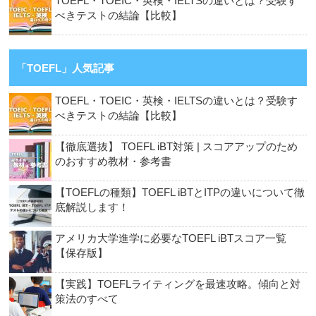
TOEFL・TOEIC・英検・IELTSの違いとは？受験す
べきテストの結論【比較】
「TOEFL」人気記事
TOEFL・TOEIC・英検・IELTSの違いとは？受験す
べきテストの結論【比較】
【徹底選抜】 TOEFL iBT対策 | スコアアップのため
のおすすめ教材・参考書
【TOEFLの種類】TOEFL iBTとITPの違いについて徹
底解説します！
アメリカ大学進学に必要なTOEFL iBTスコア一覧
【保存版】
【実践】TOEFLライティングを最速攻略。傾向と対
策法のすべて