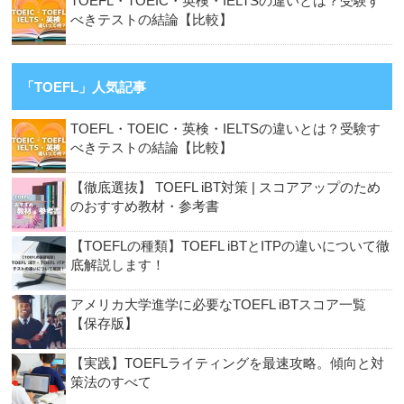
TOEFL・TOEIC・英検・IELTSの違いとは？受験す
べきテストの結論【比較】
「TOEFL」人気記事
TOEFL・TOEIC・英検・IELTSの違いとは？受験す
べきテストの結論【比較】
【徹底選抜】 TOEFL iBT対策 | スコアアップのため
のおすすめ教材・参考書
【TOEFLの種類】TOEFL iBTとITPの違いについて徹
底解説します！
アメリカ大学進学に必要なTOEFL iBTスコア一覧
【保存版】
【実践】TOEFLライティングを最速攻略。傾向と対
策法のすべて