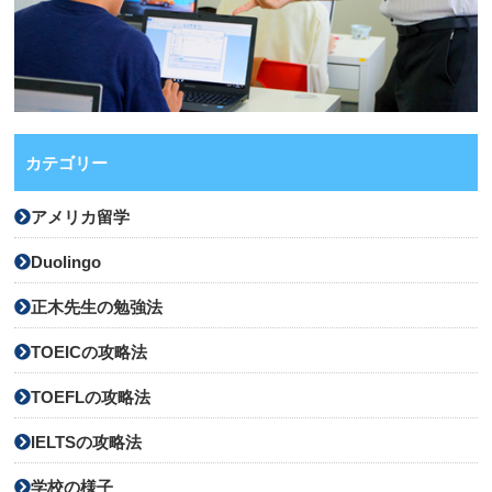
カテゴリー
アメリカ留学
Duolingo
正木先生の勉強法
TOEICの攻略法
TOEFLの攻略法
IELTSの攻略法
学校の様子