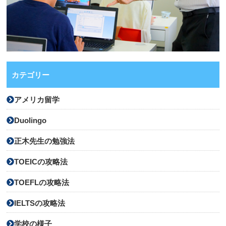
カテゴリー
アメリカ留学
Duolingo
正木先生の勉強法
TOEICの攻略法
TOEFLの攻略法
IELTSの攻略法
学校の様子