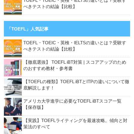
TOEFL・TOEIC・英検・IELTSの違いとは？受験す
べきテストの結論【比較】
「TOEFL」人気記事
TOEFL・TOEIC・英検・IELTSの違いとは？受験す
べきテストの結論【比較】
【徹底選抜】 TOEFL iBT対策 | スコアアップのため
のおすすめ教材・参考書
【TOEFLの種類】TOEFL iBTとITPの違いについて徹
底解説します！
アメリカ大学進学に必要なTOEFL iBTスコア一覧
【保存版】
【実践】TOEFLライティングを最速攻略。傾向と対
策法のすべて