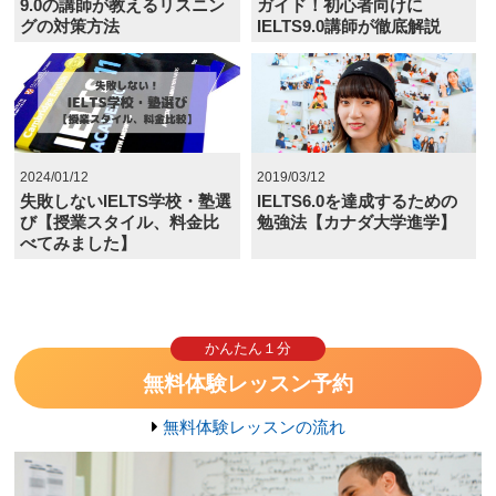
9.0の講師が教えるリスニン
ガイド！初心者向けに
グの対策方法
IELTS9.0講師が徹底解説
2024/01/12
2019/03/12
失敗しないIELTS学校・塾選
IELTS6.0を達成するための
び【授業スタイル、料金比
勉強法【カナダ大学進学】
べてみました】
かんたん１分
無料体験レッスン予約
無料体験レッスンの流れ