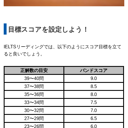
目標スコアを設定しよう！
IELTSリーディングでは、以下のようにスコア目標を立て
ると良いでしょう。
正解数の目安
バンドスコア
39〜40問
9.0
37〜38問
8.5
35〜36問
8.0
33〜34問
7.5
30〜32問
7.0
27〜29問
6.5
23〜26問
6.0