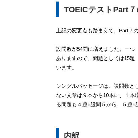
TOEICテストPart
上記の変更点も踏まえて、Part７
設問数が54問に増えました。一
ありますので、問題としては15題
います。
シングルパッセージは、設問数と
ない文章は９本から10本に、１
る問題も４題×設問５から、５題×
内訳