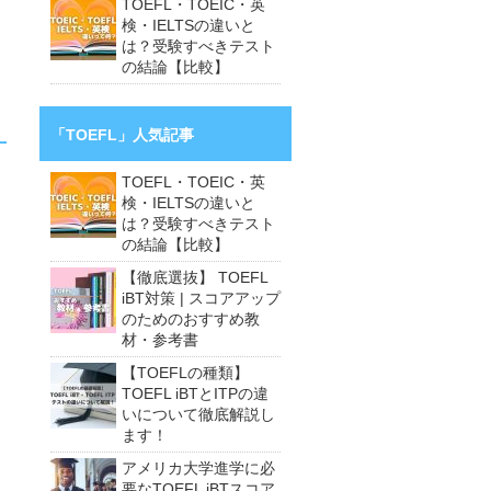
TOEFL・TOEIC・英
検・IELTSの違いと
は？受験すべきテスト
の結論【比較】
「TOEFL」人気記事
TOEFL・TOEIC・英
検・IELTSの違いと
は？受験すべきテスト
の結論【比較】
【徹底選抜】 TOEFL
iBT対策 | スコアアップ
のためのおすすめ教
材・参考書
【TOEFLの種類】
TOEFL iBTとITPの違
いについて徹底解説し
ます！
アメリカ大学進学に必
要なTOEFL iBTスコア