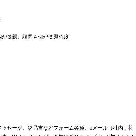
本
個が３題、設問４個が３題程度
本
メッセージ、納品書などフォーム各種、eメール（社内、社