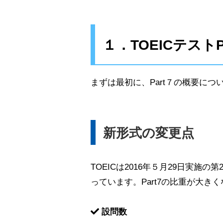
１．TOEICテストP
まずは最初に、Part７の概要に
新形式の変更点
TOEICは2016年５月29日実
っています。Part7の比重が大
設問数