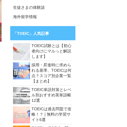
生徒さまの体験談
海外留学情報
「TOEIC」人気記事
TOEIC試験とは【初心
者向けにマルっと解説
します】
採用・昇進時に求めら
れる基準、TOEICは何
点？スコア別企業一覧
【まとめ】
TOEIC単語対策とレベ
ル別おすすめ英単語帳
12選
TOEICは過去問題で攻
略！？ | 無料の学習サ
イト6選