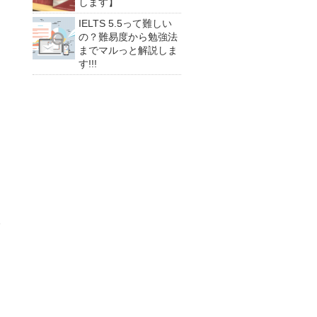
します】
IELTS 5.5って難しい
の？難易度から勉強法
までマルっと解説しま
す!!!
問
て
取