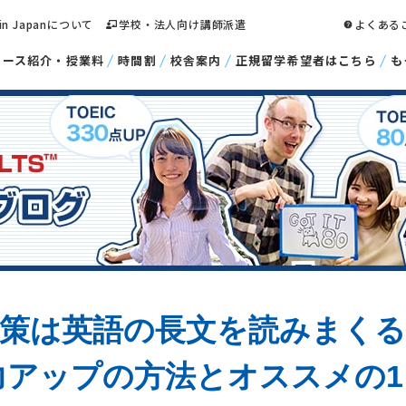
 in Japanについて
学校・法人向け講師派遣
よくある
コース紹介・授業料
時間割
校舎案内
正規留学希望者はこちら
も
rt7対策は英語の長文を読みまくる
力アップの方法とオススメの1