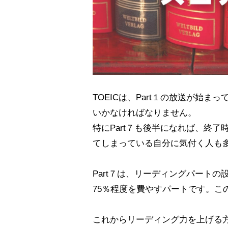
TOEICは、Part１の放送が始
いかなければなりません。
特にPart７も後半になれば、終
てしまっている自分に気付く人も
Part７は、リーディングパート
75％程度を費やすパートです。こ
これからリーディング力を上げる方