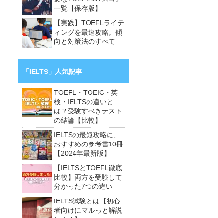
一覧【保存版】
【実践】TOEFLライテ
ィングを最速攻略。傾
向と対策法のすべて
「IELTS」人気記事
TOEFL・TOEIC・英
検・IELTSの違いと
は？受験すべきテスト
の結論【比較】
IELTSの最短攻略に、
おすすめの参考書10冊
【2024年最新版】
【IELTSとTOEFL徹底
比較】両方を受験して
分かった7つの違い
IELTS試験とは【初心
者向けにマルっと解説