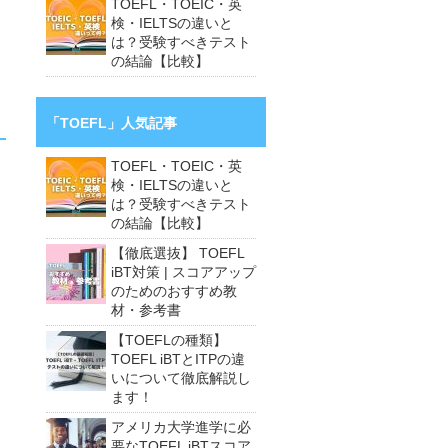
TOEFL・TOEIC・英
検・IELTSの違いと
は？受験すべきテスト
の結論【比較】
「TOEFL」人気記事
TOEFL・TOEIC・英
検・IELTSの違いと
は？受験すべきテスト
の結論【比較】
【徹底選抜】 TOEFL
iBT対策 | スコアアップ
のためのおすすめ教
材・参考書
【TOEFLの種類】
TOEFL iBTとITPの違
いについて徹底解説し
ます！
アメリカ大学進学に必
要なTOEFL iBTスコア