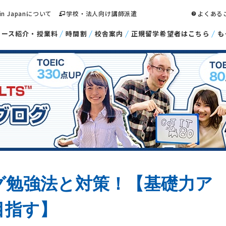
 in Japanについて
学校・法人向け講師派遣
よくある
コース紹介・授業料
時間割
校舎案内
正規留学希望者はこちら
も
ング勉強法と対策！【基礎力ア
目指す】