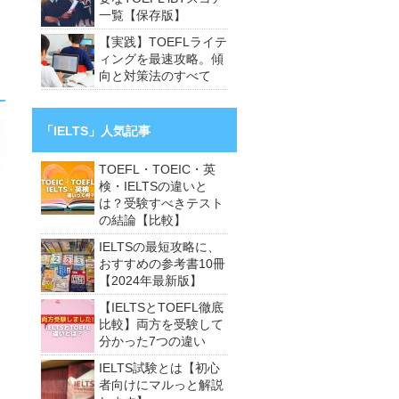
一覧【保存版】
【実践】TOEFLライテ
ィングを最速攻略。傾
向と対策法のすべて
「IELTS」人気記事
TOEFL・TOEIC・英
検・IELTSの違いと
は？受験すべきテスト
の結論【比較】
IELTSの最短攻略に、
おすすめの参考書10冊
【2024年最新版】
【IELTSとTOEFL徹底
比較】両方を受験して
分かった7つの違い
IELTS試験とは【初心
者向けにマルっと解説