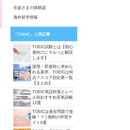
生徒さまの体験談
海外留学情報
「TOEIC」人気記事
TOEIC試験とは【初心
者向けにマルっと解説
します】
採用・昇進時に求めら
れる基準、TOEICは何
点？スコア別企業一覧
【まとめ】
TOEIC単語対策とレベ
ル別おすすめ英単語帳
12選
TOEICは過去問題で攻
略！？ | 無料の学習サ
イト6選