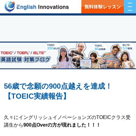
無料体験レッスン
56歳で念願の900点越えを達成！
【TOEIC実績報告】
久々にイングリッシュイノベーションズのTOEICクラス受
講生から
900点Overの方が現れました！！！