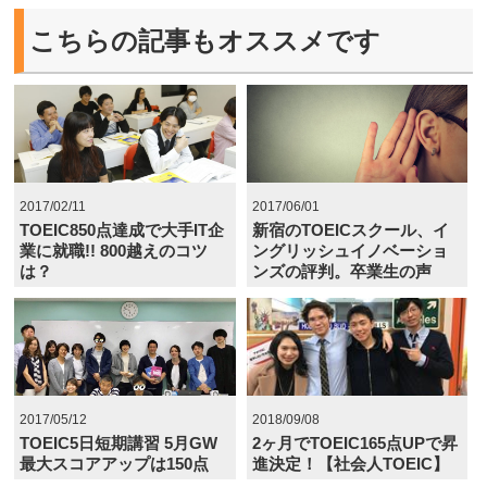
こちらの記事もオススメです
2017/02/11
2017/06/01
TOEIC850点達成で大手IT企
新宿のTOEICスクール、イ
業に就職!! 800越えのコツ
ングリッシュイノベーショ
は？
ンズの評判。卒業生の声
2017/05/12
2018/09/08
TOEIC5日短期講習 5月GW
2ヶ月でTOEIC165点UPで昇
最大スコアアップは150点
進決定！【社会人TOEIC】