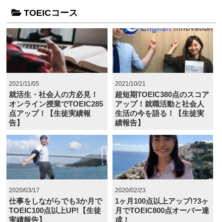
TOEICコース
2021/11/05
2021/10/21
就活生・社会人の方必見！
超短期TOEIC380点のスコア
オンライン授業でTOEIC285
アップ！就職活動と社会人
点アップ！【生徒実績報
生活の今を語る！【生徒実
告】
績報告】
2020/03/17
2020/02/23
仕事をしながらでも3か月で
1ヶ月100点以上アップ!?3ヶ
TOEIC100点以上UP!【生徒
月でTOEIC800点オーバー達
実績報告】
成！