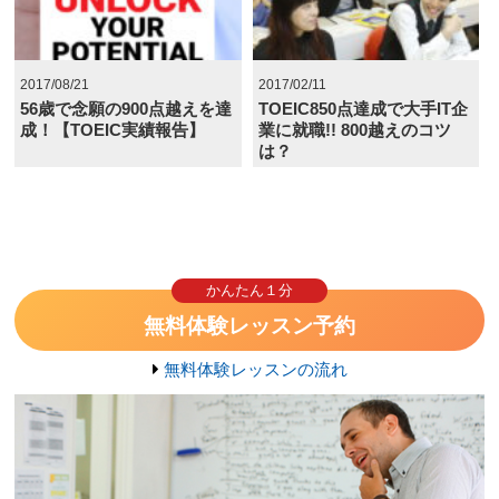
2017/08/21
2017/02/11
56歳で念願の900点越えを達
TOEIC850点達成で大手IT企
成！【TOEIC実績報告】
業に就職!! 800越えのコツ
は？
かんたん１分
無料体験レッスン予約
無料体験レッスンの流れ