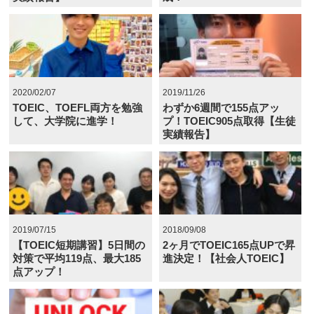
2020/02/07
2019/11/26
TOEIC、TOEFL両方を勉強
わずか6週間で155点アッ
して、大学院に進学！
プ！TOEIC905点取得【生徒
実績報告】
2019/07/15
2018/09/08
【TOEIC短期講習】5日間の
2ヶ月でTOEIC165点UPで昇
対策で平均119点、最大185
進決定！【社会人TOEIC】
点アップ！