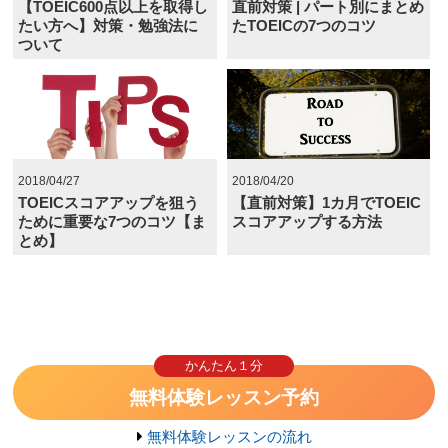
【TOEIC600点以上を取得し
直前対策 | パート別にまとめ
たい方へ】対策・勉強法に
たTOEICの7つのコツ
ついて
2018/04/27
2018/04/20
TOEICスコアアップを狙う
【直前対策】1カ月でTOEIC
ために重要な7つのコツ【ま
スコアアップする方法
とめ】
かんたん１分
無料体験レッスン予約
無料体験レッスンの流れ